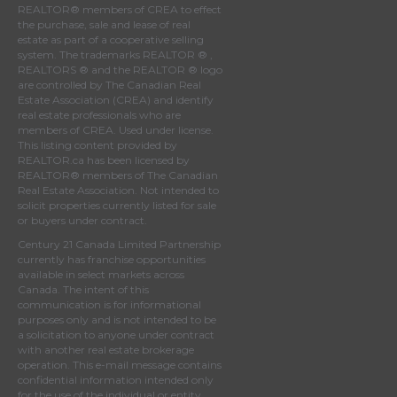
REALTOR® members of
CREA
to effect
the purchase, sale and lease of real
estate as part of a cooperative selling
system. The trademarks REALTOR ® ,
REALTORS ® and the REALTOR ® logo
are controlled by
The Canadian Real
Estate Association (CREA)
and identify
real estate professionals who are
members of
CREA
. Used under license.
This listing content provided by
REALTOR.ca
has been licensed by
REALTOR® members of
The Canadian
Real Estate Association
. Not intended to
solicit properties currently listed for sale
or buyers under contract.
Century 21 Canada Limited Partnership
currently has franchise opportunities
available in select markets across
Canada. The intent of this
communication is for informational
purposes only and is not intended to be
a solicitation to anyone under contract
with another real estate brokerage
operation. This e-mail message contains
confidential information intended only
for the use of the individual or entity